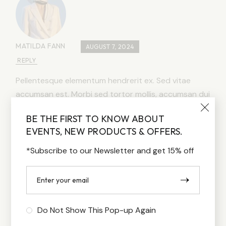
MATILDA FANN
AUGUST 7, 2024
REPLY
Pellentesque elementum hendrerit ex. Sed vitae
accumsan est. Morbi sed tortor mollis, accumsan dui
et, dignissim quam. Ut cursus massa in nisi faucibus,
BE THE FIRST TO KNOW ABOUT
non tincidunt mi luctus.
EVENTS, NEW PRODUCTS & OFFERS.
*Subscribe to our Newsletter and get 15% off
Do Not Show This Pop-up Again
LOREN WILLIAMS
AUGUST 7, 2024